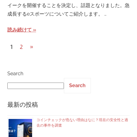
イークを開催することを決定し、話題となりました。急
成長するeスポーツについてご紹介します。 …
読み続けて
Posts
Next
1
2
»
Posts
pagination
Search
Search
最新の投稿
コインチェックが危ない理由はなに？現在の安全性と過
去の事件を調査