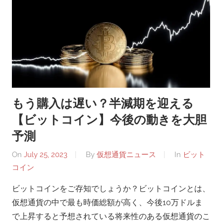
もう購入は遅い？半減期を迎える
【ビットコイン】今後の動きを大胆
予測
On
July 25, 2023
By
仮想通貨ニュース
In
ビット
コイン
ビットコインをご存知でしょうか？ビットコインとは、
仮想通貨の中で最も時価総額が高く、今後10万ドルま
で上昇すると予想されている将来性のある仮想通貨のこ