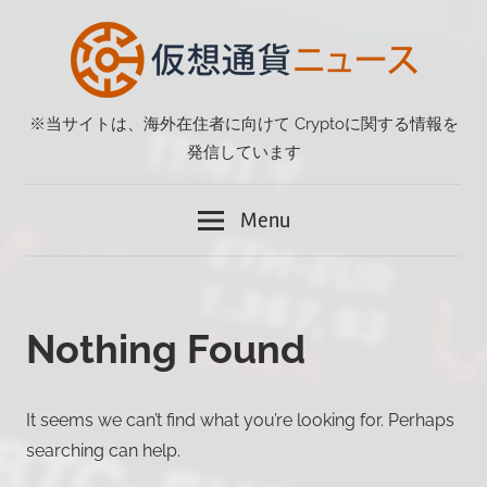
Skip
to
content
※当サイトは、海外在住者に向けて Cryptoに関する情報を
仮
発信しています
想
Menu
通
貨
Nothing Found
ニ
ュ
It seems we can’t find what you’re looking for. Perhaps
searching can help.
ー