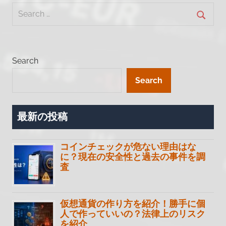
Search
ス
for:
Searc
Search
Search
最新の投稿
コインチェックが危ない理由はな
に？現在の安全性と過去の事件を調
査
仮想通貨の作り方を紹介！勝手に個
人で作っていいの？法律上のリスク
を紹介